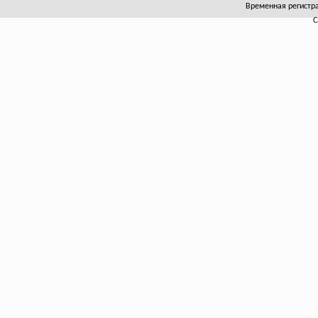
Временная регистра
С