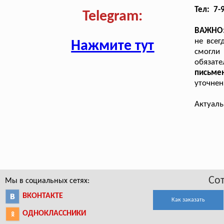
Тел: 7-
Telegram:
ВАЖНО
не всег
Нажмите тут
смогли
обязат
письме
уточнен
Актуаль
Со
Мы в социальных сетях:
ВКОНТАКТЕ
Как заказать
ОДНОКЛАССНИКИ