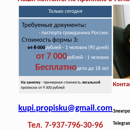
Только сегодня
Требуемые документы:
- паспорта гражданина России;
Стоимость формы 3:
от 8 000
рублей - 1 человек (90 дней)
от 7 000
рублей - 1 человек
Бесплатно
дети до 18 лет
На заметку
- примерная стоимость
легальной
Конта
прописки от 9 300 рублей
kupi.propisku@gmail.com
Электр
Тел. 7-937-796-30-96
Telegra